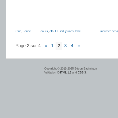
Club
,
Jeune
cours
,
efb
,
FFBad
,
jeunes
,
label
Imprimer cet ar
Page 2 sur 4
«
1
2
3
4
»
Copyright © 2011-2025 Bécon Badminton
Validation
XHTML 1.1
and
CSS 3
.