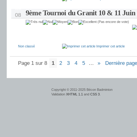
AVR
9ème Tournoi du Granit 10 & 11 Juin
08
(Pas encore de vote)
Non classé
Imprimer cet article
Page 1 sur 8
1
2
3
4
5
…
»
Dernière page
Copyright © 2011-2025 Bécon Badminton
Validation
XHTML 1.1
and
CSS 3
.