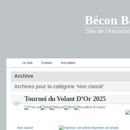
Bécon B
Site de l'Associ
Le club
Contact
Inscription
Archive
Archives pour la catégorie ‘Non classé’
Tournoi du Volant D’Or 2025
SEP
07
(
1
votes)
Non classé
Imprimer cet article