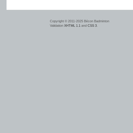
Copyright © 2011-2025 Bécon Badminton
Validation
XHTML 1.1
and
CSS 3
.