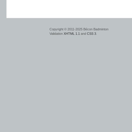
Copyright © 2011-2025 Bécon Badminton
Validation
XHTML 1.1
and
CSS 3
.