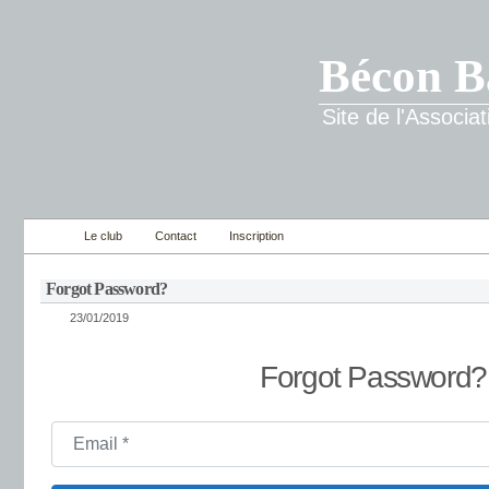
Bécon B
Site de l'Associ
Le club
Contact
Inscription
Forgot Password?
23/01/2019
Forgot Password?
Email
*