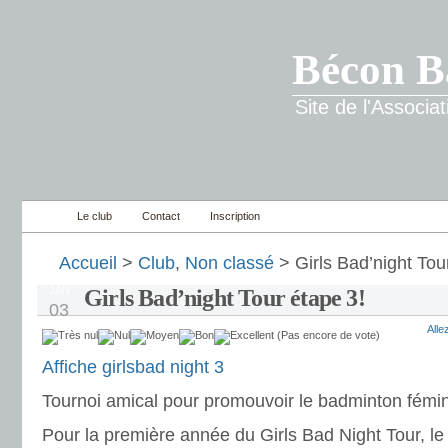
Bécon B
Site de l'Associ
Le club
Contact
Inscription
Accueil
>
Club
,
Non classé
> Girls Bad’night Tou
JAN
Girls Bad’night Tour étape 3!
03
All
(Pas encore de vote)
Affiche girlsbad night 3
Tournoi amical pour promouvoir le badminton fémin
Pour la première année du Girls Bad Night Tour, l