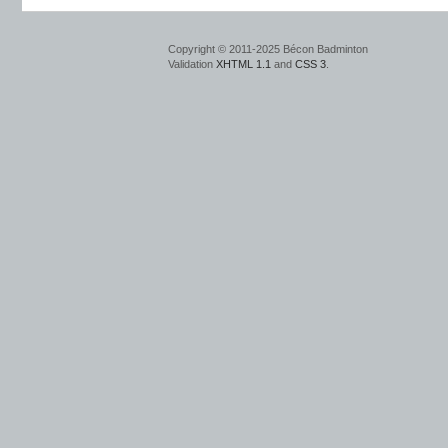
Copyright © 2011-2025 Bécon Badminton
Validation
XHTML 1.1
and
CSS 3
.