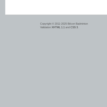
Copyright © 2011-2025 Bécon Badminton
Validation
XHTML 1.1
and
CSS 3
.