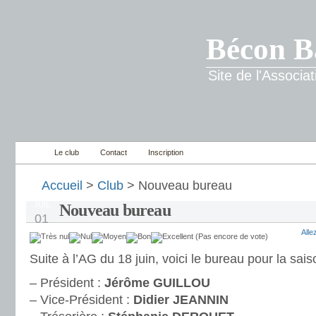
Bécon B
Site de l'Associ
Le club
Contact
Inscription
Accueil
>
Club
> Nouveau bureau
JUIL
Nouveau bureau
01
All
(Pas encore de vote)
Suite à l’AG du 18 juin, voici le bureau pour la sai
– Président :
Jérôme GUILLOU
– Vice-Président :
Didier JEANNIN