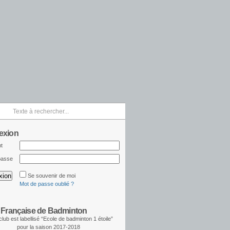
exion
nt
passe
Se souvenir de moi
Mot de passe oublié ?
 Française de Badminton
club est labellisé “Ecole de badminton 1 étoile”
pour la saison 2017-2018