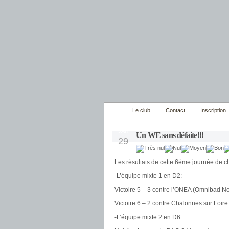
Le club
Contact
Inscription
JAN
Un WE sans défaite!!!
29
Les résultats de cette 6ème journée de 
-L’équipe mixte 1 en D2:
Victoire 5 – 3 contre l’ONEA (Omnibad No
Victoire 6 – 2 contre Chalonnes sur Loire
-L’équipe mixte 2 en D6: