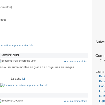
Badminton)
Place
Suive
Imprimer cet article
7 Janvier 2019
Comme
Cha
(Pas encore de vote)
Aucun commentaire
 mais aussi sur la montée en grade de nos jeunes en images.
Liens
Badi
La suite
ici
Bad
Imprimer cet article
Cod
FFB
IC 
(
1
votes)
Lig
Aucun commentaire