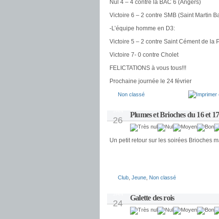
Nul 4 – 4 contre la BAC 6 (Angers)
Victoire 6 – 2 contre SMB (Saint Martin 
-L’équipe homme en D3:
Victoire 5 – 2 contre Saint Cément de la 
Victoire 7- 0 contre Cholet
FELICTATIONS à vous tous!!!
Prochaine journée le 24 février
Non classé
JAN
Plumes et Brioches du 16 et 1
26
Un petit retour sur les soirées Brioches
Club
,
Jeune
,
Non classé
JAN
Galette des rois
24