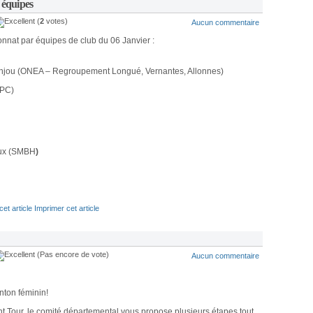
 équipes
(
2
votes)
Aucun commentaire
nnat par équipes de club du 06 Janvier :
 Anjou (ONEA – Regroupement Longué, Vernantes, Allonnes)
SPC)
loux (SMBH
)
Imprimer cet article
(Pas encore de vote)
Aucun commentaire
nton féminin!
t Tour, le comité départemental vous propose plusieurs étapes tout