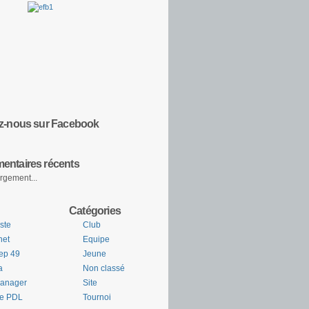
z-nous sur Facebook
ntaires récents
rgement...
Catégories
ste
Club
net
Equipe
ep 49
Jeune
a
Non classé
Manager
Site
ue PDL
Tournoi