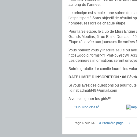
au long de l’année.
Le principe est simple : une soirée de m
l’esprit sportif. Sans objectif de résultat
nombreuses lors de chaque étape.
Pour la 3e étape, le club de Murs Erigné a
Grands Moulins, 6 rue Emile Demas – 49
Etape réservée aux joueuses licenciées 
Vous pouvez vous y inscrire seule ou avec
https://goo.gl/forms/xffFPmNc69scWHA3
Les dernières informations seront envoyée
Soirée gratuite. Le comité fournit les vo
DATE LIMITE D’INSCRIPTION : 06 Févri
Si vous avez des questions ou pour toute
: girlsbadnight49@gmail.com
A vous de jouer les girls!!!
Club
,
Non classé
Page 6 sur 64
« Première page
«