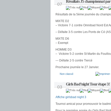
Résultats J5 championnat par
07
Résultats de la 5ème journée du champio
MIXTE D2
– Victoire 7-1 contre Omnibad Nord Est
– Défaite 3-5 contre Les Ponts de Cé (A
MIXTE D6
– Exempt
HOMME D3
– Victoire 5-2 contre St Martin du Fouil
— Défaite 2-5 contre Tiercé
Prochaine journée le 27 Janvier.
Non classé
JAN
Girls Bad’night Tour étape 3!
03
Affiche girlsbad night 3
Tournoi amical pour promouvoir le badmi
Pour la première année du Girls Bad Nigh