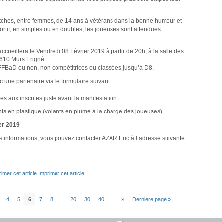
atches, entre femmes, de 14 ans à vétérans dans la bonne humeur et
 sportif, en simples ou en doubles, les joueuses sont attendues
ccueillera le Vendredi 08 Février 2019 à partir de 20h, à la salle des
610 Murs Erigné.
FFBaD ou non, non compétitrices ou classées jusqu’à D8.
 une partenaire via le formulaire suivant :
3
s aux inscrites juste avant la manifestation.
lants en plastique (volants en plume à la charge des joueuses)
er 2019
s informations, vous pouvez contacter AZAR Eric à l’adresse suivante
Imprimer cet article
…
4
5
6
7
8
…
20
30
40
…
»
Dernière page »