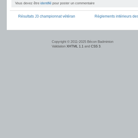
Vous devez être
identifié
pour poster un commentaire
Résultats J3 championnat vétéran
Règlements intérieurs des
Copyright © 2011-2025 Bécon Badminton
Validation
XHTML 1.1
and
CSS 3
.