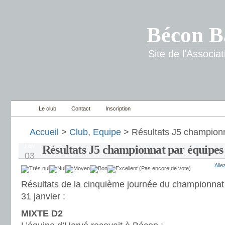
Bécon B
Site de l'Associ
Le club
Contact
Inscription
Accueil
>
Club
,
Equipe
> Résultats J5 championn
FÉV
Résultats J5 championnat par équipes
03
All
(Pas encore de vote)
Résultats de la cinquième journée du championnat
31 janvier :
MIXTE D2