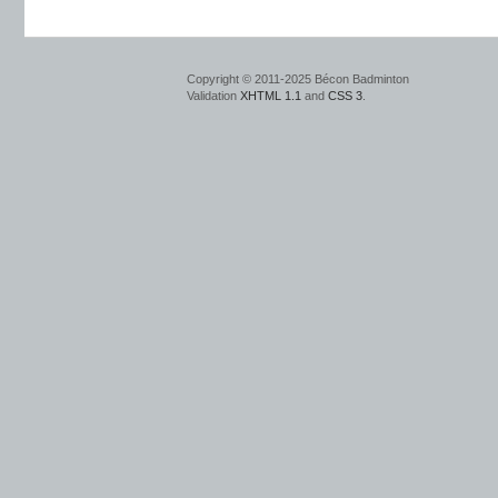
Copyright © 2011-2025 Bécon Badminton
Validation
XHTML 1.1
and
CSS 3
.