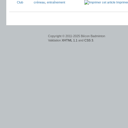
Club
créneau
,
entraînement
Imprimer
Copyright © 2011-2025 Bécon Badminton
Validation
XHTML 1.1
and
CSS 3
.