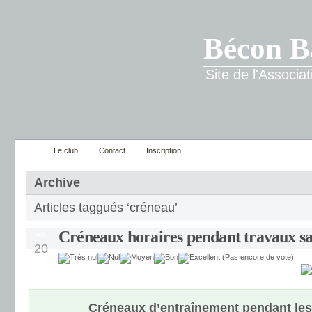
Bécon B
Site de l'Associ
Le club
Contact
Inscription
Archive
Articles taggués ‘créneau’
Créneaux horaires pendant travaux sa
MAI
20
(Pas encore de vote)
Créneaux d’entraînement pendant les 