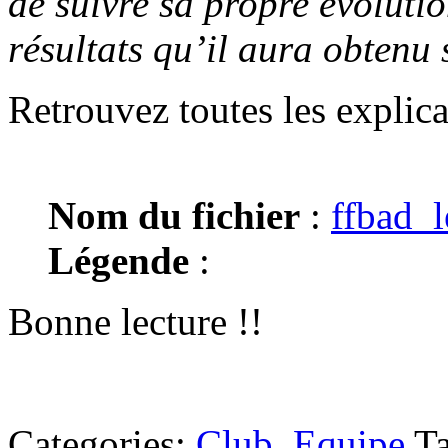
de suivre sa propre évolutio
résultats qu’il aura obtenu 
Retrouvez toutes les explica
Nom du fichier
:
ffbad_l
Légende
:
Bonne lecture !!
Categories:
Club
,
Equipe
T