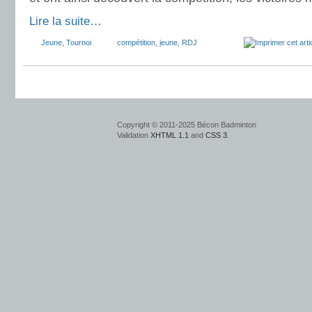
Lire la suite…
Jeune
,
Tournoi
compétition
,
jeune
,
RDJ
Copyright © 2011-2025 Bécon Badminton
Validation
XHTML 1.1
and
CSS 3
.