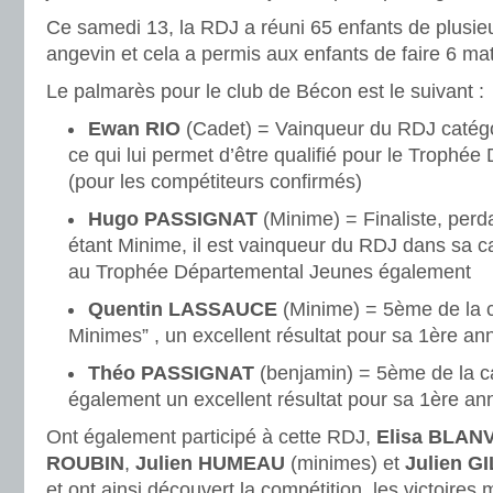
Ce samedi 13, la RDJ a réuni 65 enfants de plusie
angevin et cela a permis aux enfants de faire 6 ma
Le palmarès pour le club de Bécon est le suivant :
Ewan RIO
(Cadet) = Vainqueur du RDJ catégo
ce qui lui permet d’être qualifié pour le Trophé
(pour les compétiteurs confirmés)
Hugo PASSIGNAT
(Minime) = Finaliste, per
étant Minime, il est vainqueur du RDJ dans sa ca
au Trophée Départemental Jeunes également
Quentin LASSAUCE
(Minime) = 5ème de la c
Minimes” , un excellent résultat pour sa 1ère a
Théo PASSIGNAT
(benjamin) = 5ème de la ca
également un excellent résultat pour sa 1ère a
Ont également participé à cette RDJ,
Elisa BLAN
ROUBIN
,
Julien HUMEAU
(minimes) et
Julien G
et ont ainsi découvert la compétition, les victoires