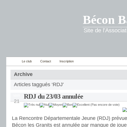
Bécon B
Site de l'Associ
Le club
Contact
Inscription
Archive
Articles taggués ‘RDJ’
RDJ du 23/03 annulée
MAR
21
(Pas encore de vote)
La Rencontre Départementale Jeune (RDJ) prévue
Bécon les Granits est annulée par manque de joue